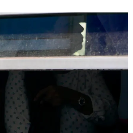
Fas
in