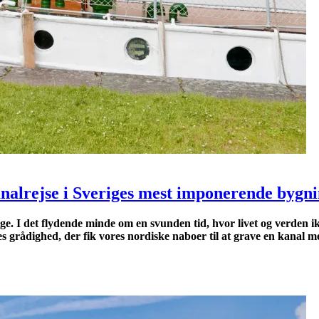
kanalrejse i Sveriges mest imponerende byg
ige. I det flydende minde om en svunden tid, hvor livet og verden i
ges grådighed, der fik vores nordiske naboer til at grave en kana