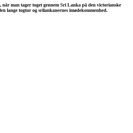
ne, når man tager toget gennem Sri Lanka på den victorianske
f den lange togtur og srilankanernes imødekommenhed.
tgjort
dlæg