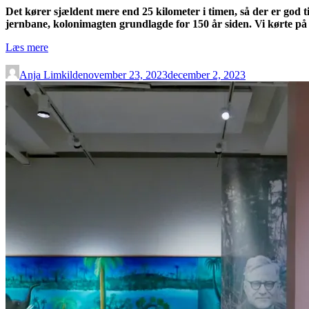
Det kører sjældent mere end 25 kilometer i timen, så der er god 
jernbane, kolonimagten grundlagde for 150 år siden. Vi kørte p
“Fotoreportage:
Læs mere
Togtur
på
Anja Limkilde
november 23, 2023
december 2, 2023
tredje
klasse
gennem
telandet
i
Sri
Lanka”