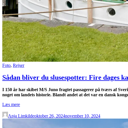
Foto
,
Rejser
Sådan bliver du slusespotter: Fire dages 
I 150 år har skibet M/S Juno fragtet passagerer på tværs af Sver
noget om landets historie. Blandt andet at det var en dansk kon
“Sådan
Læs mere
bliver
du
Anja Limkilde
oktober 26, 2024
november 10, 2024
slusespotter:
Fire