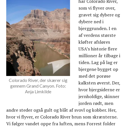
har Colorado River,
som vi flyver over,
gravet sig dybere og
dybere ned i
bjerggrunden. I en
af verdens største
kløfter afsløres
USA’s historie flere
millioner år tilbage i
tiden. Lag på lag er
bjergene bygget op
med det porøse
Colorado River, der skærer sig
kalksten øverst. Der,
gennem Grand Canyon. Foto:
hvor bjergsiderne er
Anja Limkilde
jernholdige, skinner
jorden rødt, men
andre steder også gult og blåt af svovl og kobber. Her,
hvor vi flyver, er Colorado River brun som skrænterne.
Vi følger vandet oppe fra luften, mens Forrest folder