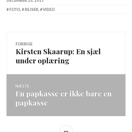
DECEMBER 25, 2017
FOTO
,
REJSER
,
VIDEO
Indlægsnavigation
FORRIGE
Kirsten Skaarup: En sjæl
Forrige
indlæg:
under oplæring
NÆSTE
En papkasse er ikke bare en
Næste
indlæg:
papkasse
SIDEBAR