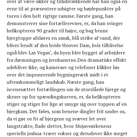
over at være sikker og tillidsvækkende har han også en
evne til at præsentere udsigter og højdepunkter på
turen i den helt rigtige ramme. Første gang, han
demonstrerer sine fortællerevner, er, da han svinger
helikopteren 90 grader til højre, og bag brune
bjergtoppe afsløres en smuk, blå stribe af vand, der
bliver brudt af den hvide Hoover Dam, hvis tilblivelse
også blev Las Vegas’, da byen blev bygget af arbejdere
fra dæmningen og jernbanerne.Den dramatiske effekt
udebliver ikke, og kameraer og telefoner klikker løs
over det imponerende bygningsværk midt i et
ufremkommeligt landskab. Næste gang, han
iscenesætter fortællingen om de storslåede bjerge og
skruer op for spændingskurven, er, da helikopteren
stiger og stiger for lige at smyge sig over toppen af en
bjergkam. Det føles, som benene dingler frit under os,
da vi gør os fri af bjergene og svæver let over
langstrakte, flade sletter, hvor Mojaveørkenens
specielle joshua-træer vokser og derudover ikke meget