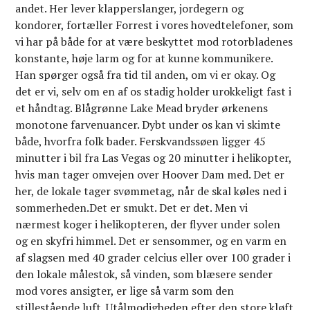
andet. Her lever klapperslanger, jordegern og
kondorer, fortæller Forrest i vores hovedtelefoner, som
vi har på både for at være beskyttet mod rotorbladenes
konstante, høje larm og for at kunne kommunikere.
Han spørger også fra tid til anden, om vi er okay. Og
det er vi, selv om en af os stadig holder urokkeligt fast i
et håndtag. Blågrønne Lake Mead bryder ørkenens
monotone farvenuancer. Dybt under os kan vi skimte
både, hvorfra folk bader. Ferskvandssøen ligger 45
minutter i bil fra Las Vegas og 20 minutter i helikopter,
hvis man tager omvejen over Hoover Dam med. Det er
her, de lokale tager svømmetag, når de skal køles ned i
sommerheden.Det er smukt. Det er det. Men vi
nærmest koger i helikopteren, der flyver under solen
og en skyfri himmel. Det er sensommer, og en varm en
af slagsen med 40 grader celcius eller over 100 grader i
den lokale målestok, så vinden, som blæsere sender
mod vores ansigter, er lige så varm som den
stillestående luft. Utålmodigheden efter den store kløft