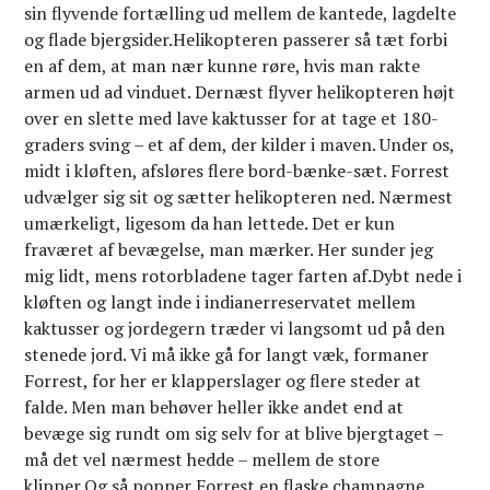
sin flyvende fortælling ud mellem de kantede, lagdelte
og flade bjergsider.Helikopteren passerer så tæt forbi
en af dem, at man nær kunne røre, hvis man rakte
armen ud ad vinduet. Dernæst flyver helikopteren højt
over en slette med lave kaktusser for at tage et 180-
graders sving – et af dem, der kilder i maven. Under os,
midt i kløften, afsløres flere bord-bænke-sæt. Forrest
udvælger sig sit og sætter helikopteren ned. Nærmest
umærkeligt, ligesom da han lettede. Det er kun
fraværet af bevægelse, man mærker. Her sunder jeg
mig lidt, mens rotorbladene tager farten af.Dybt nede i
kløften og langt inde i india­ner­reservatet mellem
kaktusser og jord­egern træder vi langsomt ud på den
stenede jord. Vi må ikke gå for langt væk, formaner
Forrest, for her er klapperslager og flere steder at
falde. Men man behøver heller ikke andet end at
bevæge sig rundt om sig selv for at blive bjergtaget –
må det vel nærmest hedde – mellem de store
klipper.Og så popper Forrest en flaske champagne.