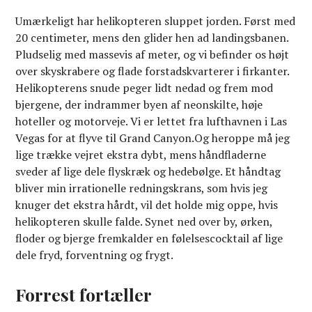
Umærkeligt har helikopteren sluppet jorden. Først med
20 centimeter, mens den glider hen ad landingsbanen.
Pludselig med massevis af meter, og vi befinder os højt
over skyskrabere og flade forstadskvarterer i firkanter.
Helikopterens snude peger lidt nedad og frem mod
bjergene, der indrammer byen af neonskilte, høje
hoteller og motorveje. Vi er lettet fra lufthavnen i Las
Vegas for at flyve til Grand Canyon.Og heroppe må jeg
lige trække vejret ekstra dybt, mens håndfladerne
sveder af lige dele flyskræk og hedebølge. Et håndtag
bliver min irrationelle redningskrans, som hvis jeg
knuger det ekstra hårdt, vil det holde mig oppe, hvis
helikopteren skulle falde. Synet ned over by, ørken,
floder og bjerge fremkalder en følelsescocktail af lige
dele fryd, forventning og frygt.
Forrest fortæller