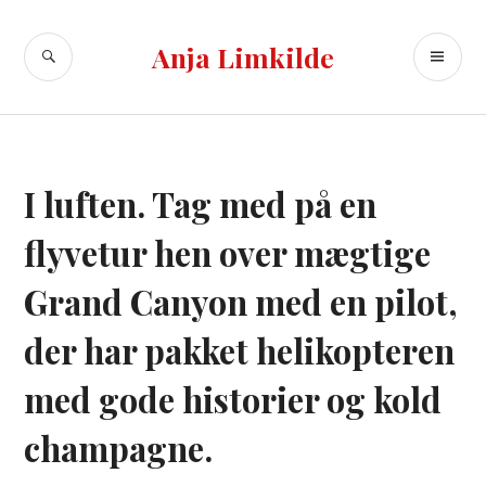
Videre
til
SØG
PR
Anja Limkilde
indhold
ME
I luften. Tag med på en
flyvetur hen over mægtige
Grand Canyon med en pilot,
der har pakket helikopteren
med gode historier og kold
champagne.