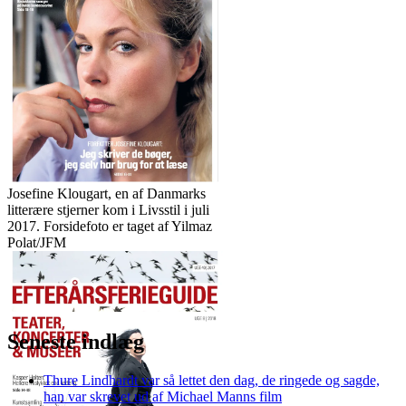
Josefine Klougart, en af Danmarks
litterære stjerner kom i Livsstil i juli
2017. Forsidefoto er taget af Yilmaz
Polat/JFM
Seneste indlæg
Thure Lindhardt var så lettet den dag, de ringede og sagde,
han var skrevet ud af Michael Manns film