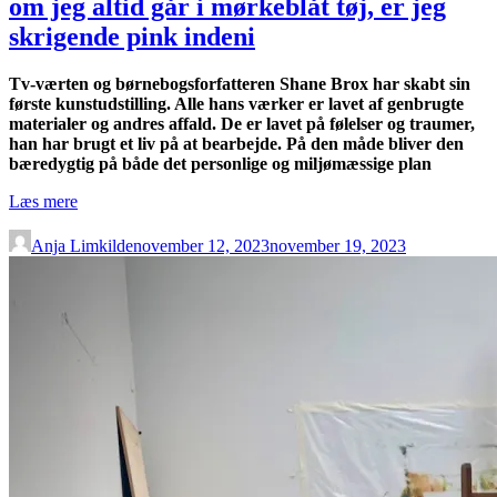
om jeg altid går i mørkeblåt tøj, er jeg
mig
et
skrigende pink indeni
liv,
jeg
Tv-værten og børnebogsforfatteren Shane Brox har skabt sin
aldrig
første kunstudstilling. Alle hans værker er lavet af genbrugte
havde
materialer og andres affald. De er lavet på følelser og traumer,
kunnet
han har brugt et liv på at bearbejde. På den måde bliver den
drømme
bæredygtig på både det personlige og miljømæssige plan
om”
“Shane
Læs mere
Brox
lader
Anja Limkilde
november 12, 2023
november 19, 2023
maskerne
falde:
Selv
om
jeg
altid
går
i
mørkeblåt
tøj,
er
jeg