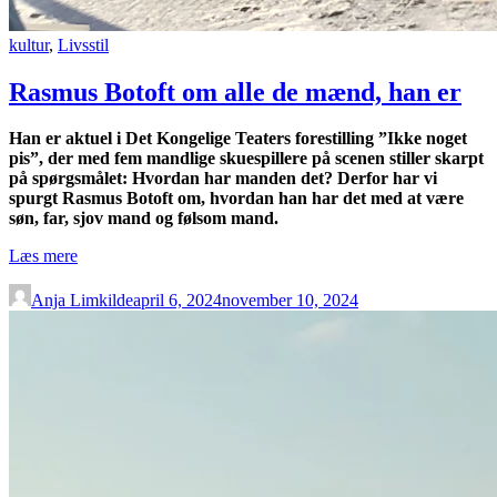
kultur
,
Livsstil
Rasmus Botoft om alle de mænd, han er
Han er aktuel i Det Kongelige Teaters forestilling ”Ikke noget
pis”, der med fem mandlige skuespillere på scenen stiller skarpt
på spørgsmålet: Hvordan har manden det? Derfor har vi
spurgt Rasmus Botoft om, hvordan han har det med at være
søn, far, sjov mand og følsom mand.
“Rasmus
Læs mere
Botoft
om
Anja Limkilde
april 6, 2024
november 10, 2024
alle
de
mænd,
han
er”