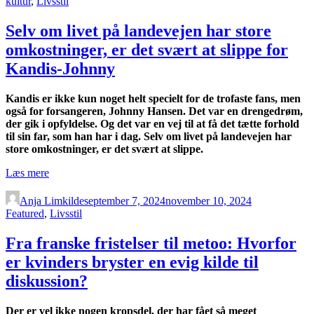
kultur
,
Livsstil
Selv om livet på landevejen har store
omkostninger, er det svært at slippe for
Kandis-Johnny
Kandis er ikke kun noget helt specielt for de trofaste fans, men
også for forsangeren, Johnny Hansen. Det var en drengedrøm,
der gik i opfyldelse. Og det var en vej til at få det tætte forhold
til sin far, som han har i dag. Selv om livet på landevejen har
store omkostninger, er det svært at slippe.
“Selv
Læs mere
om
livet
Anja Limkilde
september 7, 2024
november 10, 2024
på
Featured
,
Livsstil
landevejen
har
Fra franske fristelser til metoo: Hvorfor
store
er kvinders bryster en evig kilde til
omkostninger,
er
diskussion?
det
svært
Der er vel ikke nogen kropsdel, der har fået så meget
at