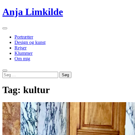
Videre
Anja Limkilde
til
indhold
Primær
menu
Portrætter
Design og kunst
Rejser
Klummer
Om mig
Søg
Søg
efter:
Tag:
kultur