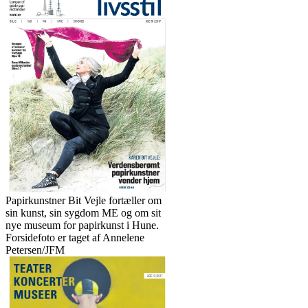
men
hun
fandt
styrke
i
kunsten”
Papirkunstner Bit Vejle fortæller om
sin kunst, sin sygdom ME og om sit
nye museum for papirkunst i Hune.
Forsidefoto er taget af Annelene
Petersen/JFM