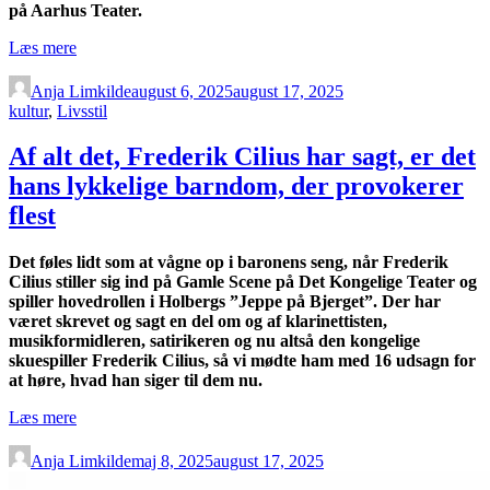
på Aarhus Teater.
“Thure
Læs mere
Lindhardt
var
Anja Limkilde
august 6, 2025
august 17, 2025
så
kultur
,
Livsstil
lettet
den
Af alt det, Frederik Cilius har sagt, er det
dag,
hans lykkelige barndom, der provokerer
de
ringede
flest
og
sagde,
Det føles lidt som at vågne op i baronens seng, når Frederik
han
Cilius stiller sig ind på Gamle Scene på Det Kongelige Teater og
var
spiller hovedrollen i Holbergs ”Jeppe på Bjerget”. Der har
skrevet
været skrevet og sagt en del om og af klarinettisten,
ud
musikformidleren, satirikeren og nu altså den kongelige
af
skuespiller Frederik Cilius, så vi mødte ham med 16 udsagn for
Michael
at høre, hvad han siger til dem nu.
Manns
film”
“Af
Læs mere
alt
det,
Anja Limkilde
maj 8, 2025
august 17, 2025
Frederik