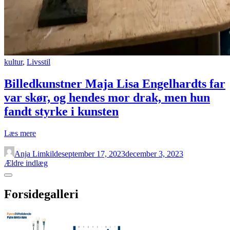
kultur
,
Livsstil
Billedkunstner Maja Lisa Engelhardts far
var skør, og hendes mor drak, men hun
fandt styrke i kunsten
“Billedkunstner
Læs mere
Maja
Lisa
Anja Limkilde
september 17, 2023
december 3, 2023
Engelhardts
Navigation
Ældre indlæg
far
til
Sidebar
var
skør,
indlæg
Forsidegalleri
og
hendes
mor
drak,