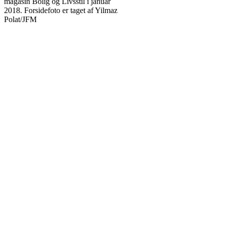
magasin Bolig og Livsstil i januar
2018. Forsidefoto er taget af Yilmaz
Polat/JFM