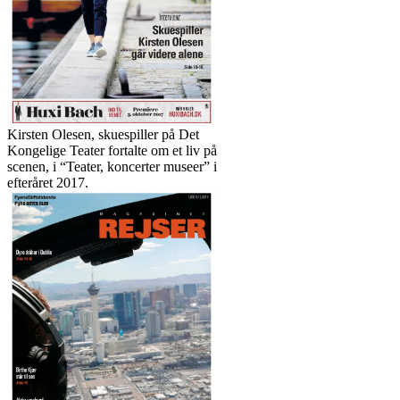
Kirsten Skaarup var på forsiden af
Livsstil. Forsidefoto er taget af Peter
Leth-Larsen/JFM
Kirsten Olesen, skuespiller på Det
Kongelige Teater fortalte om et liv på
scenen, i “Teater, koncerter museer” i
efteråret 2017.