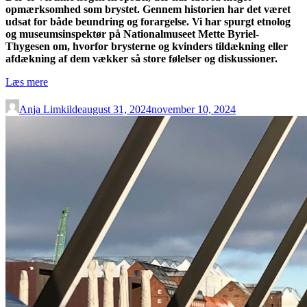
opmærksomhed som brystet. Gennem historien har det været
slippe
udsat for både beundring og forargelse. Vi har spurgt etnolog
for
og museumsinspektør på Nationalmuseet Mette Byriel-
Kandis-
Thygesen om, hvorfor brysterne og kvinders tildækning eller
Johnny”
afdækning af dem vækker så store følelser og diskussioner.
“Fra
Læs mere
franske
fristelser
Anja Limkilde
august 31, 2024
november 10, 2024
til
metoo:
Hvorfor
er
kvinders
bryster
en
evig
kilde
til
diskussion?”