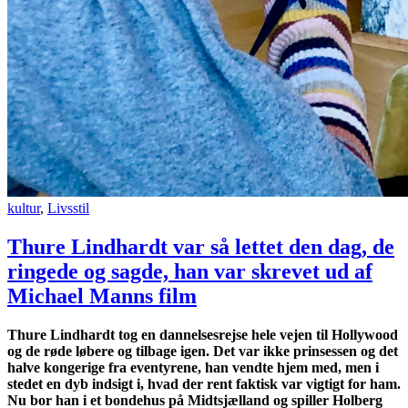
kultur
,
Livsstil
Thure Lindhardt var så lettet den dag, de
ringede og sagde, han var skrevet ud af
Michael Manns film
Thure Lindhardt tog en dannelsesrejse hele vejen til Hollywood
og de røde løbere og tilbage igen. Det var ikke prinsessen og det
halve kongerige fra eventyrene, han vendte hjem med, men i
stedet en dyb indsigt i, hvad der rent faktisk var vigtigt for ham.
Nu bor han i et bondehus på Midtsjælland og spiller Holberg