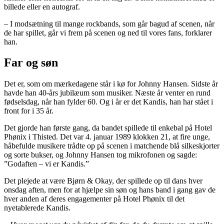
billede eller en autograf.
– I modsætning til mange rockbands, som går bagud af scenen, når
de har spillet, går vi frem på scenen og ned til vores fans, forklarer
han.
Far og søn
Det er, som om mærkedagene står i kø for Johnny Hansen. Sidste år
havde han 40-års jubilæum som musiker. Næste år venter en rund
fødselsdag, når han fylder 60. Og i år er det Kandis, han har stået i
front for i 35 år.
Det gjorde han første gang, da bandet spillede til enkebal på Hotel
Phønix i Thisted. Det var 4. januar 1989 klokken 21, at fire unge,
håbefulde musikere trådte op på scenen i matchende blå silkeskjorter
og sorte bukser, og Johnny Hansen tog mikrofonen og sagde:
”Godaften – vi er Kandis.”
Det plejede at være Bjørn & Okay, der spillede op til dans hver
onsdag aften, men for at hjælpe sin søn og hans band i gang gav de
hver anden af deres engagementer på Hotel Phønix til det
nyetablerede Kandis.