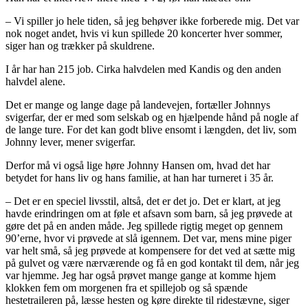
– Vi spiller jo hele tiden, så jeg behøver ikke forberede mig. Det var
nok noget andet, hvis vi kun spillede 20 koncerter hver sommer,
siger han og trækker på skuldrene.
I år har han 215 job. Cirka halvdelen med Kandis og den anden
halvdel alene.
Det er mange og lange dage på landevejen, fortæller Johnnys
svigerfar, der er med som selskab og en hjælpende hånd på nogle af
de lange ture. For det kan godt blive ensomt i længden, det liv, som
Johnny lever, mener svigerfar.
Derfor må vi også lige høre Johnny Hansen om, hvad det har
betydet for hans liv og hans familie, at han har turneret i 35 år.
– Det er en speciel livsstil, altså, det er det jo. Det er klart, at jeg
havde erindringen om at føle et afsavn som barn, så jeg prøvede at
gøre det på en anden måde. Jeg spillede rigtig meget op gennem
90’erne, hvor vi prøvede at slå igennem. Det var, mens mine piger
var helt små, så jeg prøvede at kompensere for det ved at sætte mig
på gulvet og være nærværende og få en god kontakt til dem, når jeg
var hjemme. Jeg har også prøvet mange gange at komme hjem
klokken fem om morgenen fra et spillejob og så spænde
hestetraileren på, læsse hesten og køre direkte til ridestævne, siger