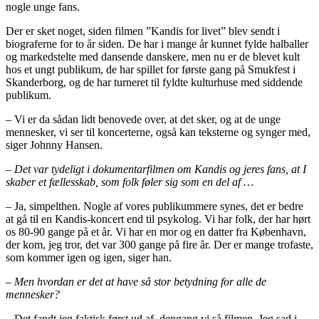
nogle unge fans.
Der er sket noget, siden filmen ”Kandis for livet” blev sendt i
biograferne for to år siden. De har i mange år kunnet fylde halballer
og markedstelte med dansende danskere, men nu er de blevet kult
hos et ungt publikum, de har spillet for første gang på Smukfest i
Skanderborg, og de har turneret til fyldte kulturhuse med siddende
publikum.
– Vi er da sådan lidt benovede over, at det sker, og at de unge
mennesker, vi ser til koncerterne, også kan teksterne og synger med,
siger Johnny Hansen.
– Det var tydeligt i dokumentarfilmen om Kandis og jeres fans, at I
skaber et fællesskab, som folk føler sig som en del af …
– Ja, simpelthen. Nogle af vores publikummere synes, det er bedre
at gå til en Kandis-koncert end til psykolog. Vi har folk, der har hørt
os 80-90 gange på et år. Vi har en mor og en datter fra København,
der kom, jeg tror, det var 300 gange på fire år. Der er mange trofaste,
som kommer igen og igen, siger han.
– Men hvordan er det at have så stor betydning for alle de
mennesker?
– Det fandt jeg faktisk først ud af, dengang vi så filmen. Jeg sad i