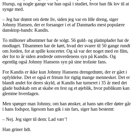
Hurup, og nogle gange var han også i studiet, hvor han fik lov til at
synge med.
– Jeg har drømt om dette liv, siden jeg var en lille dreng, siger
Johnny Hansen, der er forsanger i et af Danmarks mest populære
dansktop-bands: Kandis.
To millioner albummer har de solgt. 56 guld- og platinplader har de
modtaget. Tilsammen har de kørt, hvad der svarer til 50 gange rundt
om Jorden, for at spille koncerter. Og så var der noget med en film,
der for to år siden ændrede omverdenens syn på Kandis. Og
egentlig også Johnny Hansens syn på sine trofaste fans.
For Kandis er ikke kun Johnny Hansens drengedrøm, der er gået i
opfyldelse. Det er også et frirum for rigtig mange mennesker. Det er
blandt andet for deres skyld, at Kandis har turneret i 35 år med det
glade budskab om at skabe en fest og et øjeblik, hvor publikum kan
glemme hverdagen.
Men spørger man Johnny, om han ønsker, at hans søn eller døtre går
i hans fodspor, ligesom han gik i sin fars, siger han bestemt:
– Nej. Jeg siger til dem: Lad vær’!
Han griner lidt.