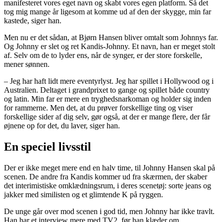
manifesteret vores eget navn og skabt vores egen platform. Så det
tog mig mange år ligesom at komme ud af den der skygge, min far
kastede, siger han.
Men nu er det sådan, at Bjørn Hansen bliver omtalt som Johnnys far.
Og Johnny er slet og ret Kandis-Johnny. Et navn, han er meget stolt
af. Selv om de to lyder ens, når de synger, er der store forskelle,
mener sønnen.
– Jeg har haft lidt mere eventyrlyst. Jeg har spillet i Hollywood og i
Australien. Deltaget i grandprixet to gange og spillet både country
og latin. Min far er mere en tryghedsnarkoman og holder sig inden
for rammerne. Men det, at du prøver forskellige ting og viser
forskellige sider af dig selv, gør også, at der er mange flere, der får
øjnene op for det, du laver, siger han.
En speciel livsstil
Der er ikke meget mere end en halv time, til Johnny Hansen skal på
scenen. De andre fra Kandis kommer ud fra skærmen, der skaber
det interimistiske omklædningsrum, i deres scenetøj: sorte jeans og
jakker med similisten og et glimtende K på ryggen.
De unge går over mod scenen i god tid, men Johnny har ikke travlt.
Han har et interview mere med TV2, før han klæder om.