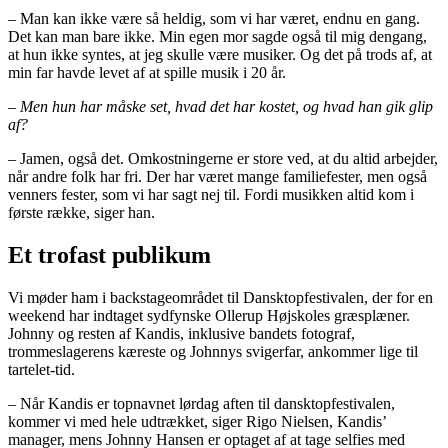
– Man kan ikke være så heldig, som vi har været, endnu en gang.
Det kan man bare ikke. Min egen mor sagde også til mig dengang,
at hun ikke syntes, at jeg skulle være musiker. Og det på trods af, at
min far havde levet af at spille musik i 20 år.
– Men hun har måske set, hvad det har kostet, og hvad han gik glip
af?
– Jamen, også det. Omkostningerne er store ved, at du altid arbejder,
når andre folk har fri. Der har været mange familiefester, men også
venners fester, som vi har sagt nej til. Fordi musikken altid kom i
første række, siger han.
Et trofast publikum
Vi møder ham i backstageområdet til Dansktopfestivalen, der for en
weekend har indtaget sydfynske Ollerup Højskoles græsplæner.
Johnny og resten af Kandis, inklusive bandets fotograf,
trommeslagerens kæreste og Johnnys svigerfar, ankommer lige til
tartelet-tid.
– Når Kandis er topnavnet lørdag aften til dansktopfestivalen,
kommer vi med hele udtrækket, siger Rigo Nielsen, Kandis’
manager, mens Johnny Hansen er optaget af at tage selfies med