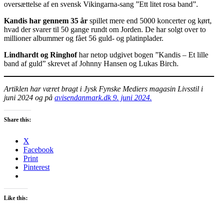
oversættelse af en svensk Vikingarna-sang ”Ett litet rosa band”.
Kandis har gennem 35 år
spillet mere end 5000 koncerter og kørt,
hvad der svarer til 50 gange rundt om Jorden. De har solgt over to
millioner albummer og fået 56 guld- og platinplader.
Lindhardt og Ringhof
har netop udgivet bogen ”Kandis – Et lille
band af guld” skrevet af Johnny Hansen og Lukas Birch.
Artiklen har været bragt i Jysk Fynske Mediers magasin Livsstil i
juni 2024 og på
avisendanmark.dk 9. juni 2024.
Share this:
X
Facebook
Print
Pinterest
Like this: