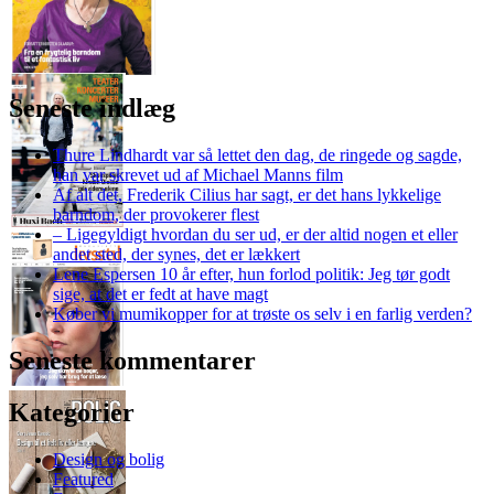
Seneste indlæg
Thure Lindhardt var så lettet den dag, de ringede og sagde,
han var skrevet ud af Michael Manns film
Af alt det, Frederik Cilius har sagt, er det hans lykkelige
barndom, der provokerer flest
– Ligegyldigt hvordan du ser ud, er der altid nogen et eller
andet sted, der synes, det er lækkert
Lene Espersen 10 år efter, hun forlod politik: Jeg tør godt
sige, at det er fedt at have magt
Køber vi mumikopper for at trøste os selv i en farlig verden?
Seneste kommentarer
Kategorier
Design og bolig
Featured