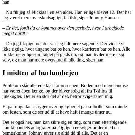
han.
– Nu fik jeg så Nicklas i en sen alder. Han er lige blevet 12. Der har
jeg været mere overskudsagtigt, faktisk, siger Johnny Hansen.
– Er det, fordi du er kommet over den periode, hvor I arbejdede
meget hårdt?
– Da jeg fik pigerne, der var jeg lidt mere søgende. Der vidste vi
ikke rigtigt, hvor tingene bar os hen, hvor karrieren bar os hen. Alle
brikkerne er ligesom faldet på plads nu, og man hviler mere i sig
selv, og man har mere overskud til alle ting, siger han.
I midten af hurlumhejen
Publikum står allerede klar foran scenen. Boden med merchandise
har været åben længe, og der bliver solgt alt fra T-shirts til
julekugler. Det er en stor del af det, betror svigerfaren mig.
Et par unge fans stryger over og køber et par solbriller som minde
om festen, som de ser ud til at have haft i mange timer nu.
Det er også her, man kan sikre sig en ting, som man efterfølgende
kan få bandets autografer på. Og igen er svigerfar der med en
bemærkning: Johnny giver sig altid tid til alle. Det er en