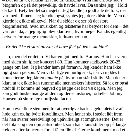
biografen og så det prøveklip, de havde lavet. Da tænkte jeg: ”Hold
da kæft! Betyder det så meget?” Jeg kendte jo godt alle de folk, der
var med i filmen. Jeg kendte også, syntes jeg, deres historie. Men det
gjorde jeg ikke alligevel. Når du sidder og ser på det store
biograflærred, hvad musikken og teksterne har betydet for dem – det
var først da, at jeg rigtig blev klar over, hvor meget Kandis egentlig
betyder for mange mennesker, indrømmer han.
– Er det ikke et stort ansvar at have fået på jeres skuldre?
– Jo, men det er det jo. Vi har en gut med fra Aarhus. Han har været
med siden sin første koncert i 89. Han kommer stadigvæk 20-25
gange om året. Jeg kender ham på fornavn. Jeg kender ham ikke
rigtig som person. Men vi får lige en hurtig snak, når vi mødes til
koncerterne. Jeg får en
update
på, hvor han står i sit liv. Men det er
klart, at jeg ikke kan rumme alle menneskers historier. Så jeg er også
nødt til at komme ud bagved og lægge det lidt væk igen. Men jeg
kan godt huske mange af dem og deres historier, fortæller Johnny
Hansen på sin rolige nordjyske facon.
Han hæver ikke stemmen for at overdøve backstagelokalets liv af
høje grin og højlydte fortællinger. Men læner sig i stedet lidt frem,
når han svarer beredvilligt og upåvirkeligt at omgivelserne. Det er
det fokus og den opmærksomhed, som hans fans stiller op på lange
rækker efter koncerter for at få en flig af. Gerne kombineret med et