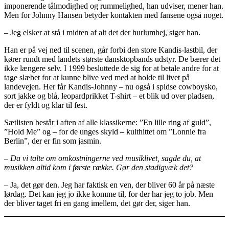
imponerende tålmodighed og rummelighed, han udviser, mener han.
Men for Johnny Hansen betyder kontakten med fansene også noget.
– Jeg elsker at stå i midten af alt det der hurlumhej, siger han.
Han er på vej ned til scenen, går forbi den store Kandis-lastbil, der
kører rundt med landets største dansktopbands udstyr. De bærer det
ikke længere selv. I 1999 besluttede de sig for at betale andre for at
tage slæbet for at kunne blive ved med at holde til livet på
landevejen. Her får Kandis-Johnny – nu også i spidse cowboysko,
sort jakke og blå, leopardprikket T-shirt – et blik ud over pladsen,
der er fyldt og klar til fest.
Sætlisten består i aften af alle klassikerne: ”En lille ring af guld”,
”Hold Me” og – for de unges skyld – kulthittet om ”Lonnie fra
Berlin”, der er fin som jasmin.
– Da vi talte om omkostningerne ved musiklivet, sagde du, at
musikken altid kom i første række. Gør den stadigvæk det?
– Ja, det gør den. Jeg har faktisk en ven, der bliver 60 år på næste
lørdag. Det kan jeg jo ikke komme til, for der har jeg to job. Men
der bliver taget fri en gang imellem, det gør der, siger han.