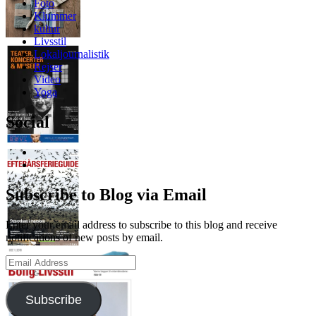
Foto
Klummer
kultur
Livsstil
Lokaljournalistik
Rejser
Video
Yoga
Social
View
anja.limkilde’s
View
profile
anjalimkilde’s
on
profile
Subscribe to Blog via Email
Facebook
on
LinkedIn
Enter your email address to subscribe to this blog and receive
notifications of new posts by email.
Email
Address
Subscribe