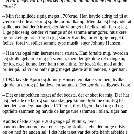
– Hvor meget var du påvirket af din far, da du drømte om at spille
musik?
– Min far spillede rigtig meget i 70’erne. Han havde aldrig tid til at
være med ude at se mig spille fodboldkamp. Men da jeg begynder at
spille med bandet Airport, der får vi noget til fælles, min far og jeg.
Lige pludselig kender vi mange af de samme arrangører, musikere
og forskellige folk. Og da jeg starter Kandis, får vi rigtig meget til
fælles, fordi vi spiller samme type musik, siger Johnny Hansen.
– Han var også min læremester i starten. Han fortalte mig, hvordan
jeg skulle gebærde mig på scenen, men der gik ikke ret mange år,
før jeg også kunne lære ham nogle ting, for jeg så det med andre
briller på. Så vi har haft rigtig meget glæde af hinanden, siger han.
I 1994 lavede Bjørn og Johnny Hansen en plade sammen, hvilket
gjorde, at de tog på landevejen sammen. Det gør de stadigvæk i dag.
– Det er simpelthen noget af det bedste, der er sket for mig. Der har
jeg fået alle de far og søn-snakke, jeg kunne drømme om. Jeg har
fået det, som jeg manglede i 70’erne, tifold igen, da vi tog ud og
optrådte sammen og havde de lange ture sammen i bilen, siger han.
Kandis nåede at spille 200 gange på Phønix, hvor
bandmedlemmerne hver eneste gang skulle slæbe det tunge udstyr
op og ned fra anden sal. I det hele taget var det ofte hårdt arbejde i