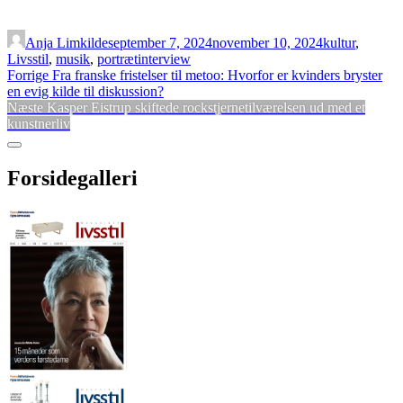
Anja Limkilde
september 7, 2024
november 10, 2024
kultur
,
Livsstil
,
musik
,
portrætinterview
Indlægsnavigation
Forrige
Forrige
Fra franske fristelser til metoo: Hvorfor er kvinders bryster
indlæg:
en evig kilde til diskussion?
Næste
Næste
Kasper Eistrup skiftede rockstjernetilværelsen ud med et
indlæg:
kunstnerliv
Sidebar
Forsidegalleri