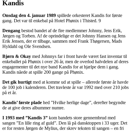
Kandis
Onsdag den 4. januar 1989
spillede orkesteret Kandis for første
gang. Det var til enkebal på Hotel Phønix i Thisted. 9
Dengang
bestod bandet af de fire medlemmer Johnny, Jens Erik,
Jørgen og Torben. Af de oprindelige er det Johnny Hansen og Jens
Erik Jensen, der er tilbage, sammen med Frank Thøgersen, Mads
Hyldahl og Ole Svendsen.
Bjørn & Okay
med Johnnys far i front havde været fast inventar til
enkeballet på Phønix i over 26 år, men de overlod halvdelen af deres
engagementer til det nye band Kandis for at hjælpe dem i gang.
Kandis nåede at spille 200 gange på Phønix.
Det gik hurtigt
med at komme ud at spille – allerede første år havde
de 100 job i kalenderen. Det travleste år var 1992 med over 210 jobs
på et år.
Kandis’ første plade
hed ”Hvilke herlige dage”, derefter begyndte
de at give deres albummer numre.
I 1993 med ”Kandis 3”
kom bandets store gennembrud med
sangen ”En lille ring af guld”. Den lå på dansktoppen i 33 uger. Det
er for resten Jørgen de Mylius, der skrev teksten til sangen – en fri