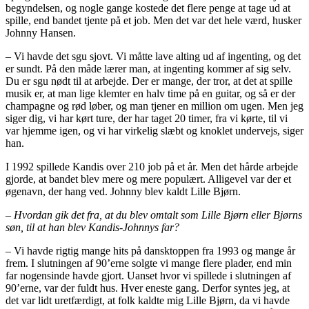
begyndelsen, og nogle gange kostede det flere penge at tage ud at
spille, end bandet tjente på et job. Men det var det hele værd, husker
Johnny Hansen.
– Vi havde det sgu sjovt. Vi måtte lave alting ud af ingenting, og det
er sundt. På den måde lærer man, at ingenting kommer af sig selv.
Du er sgu nødt til at arbejde. Der er mange, der tror, at det at spille
musik er, at man lige klemter en halv time på en guitar, og så er der
champagne og rød løber, og man tjener en million om ugen. Men jeg
siger dig, vi har kørt ture, der har taget 20 timer, fra vi kørte, til vi
var hjemme igen, og vi har virkelig slæbt og knoklet undervejs, siger
han.
I 1992 spillede Kandis over 210 job på et år. Men det hårde arbejde
gjorde, at bandet blev mere og mere populært. Alligevel var der et
øgenavn, der hang ved. Johnny blev kaldt Lille Bjørn.
– Hvordan gik det fra, at du blev omtalt som Lille Bjørn eller Bjørns
søn, til at han blev Kandis-Johnnys far?
– Vi havde rigtig mange hits på dansktoppen fra 1993 og mange år
frem. I slutningen af 90’erne solgte vi mange flere plader, end min
far nogensinde havde gjort. Uanset hvor vi spillede i slutningen af
90’erne, var der fuldt hus. Hver eneste gang. Derfor syntes jeg, at
det var lidt uretfærdigt, at folk kaldte mig Lille Bjørn, da vi havde