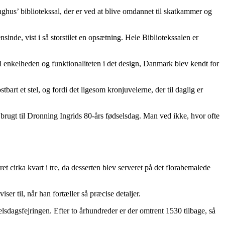
ghus’ bibliotekssal, der er ved at blive omdannet til skatkammer og
inde, vist i så storstilet en opsætning. Hele Bibliotekssalen er
il enkelheden og funktionaliteten i det design, Danmark blev kendt for
rt et stel, og fordi det ligesom kronjuvelerne, der til daglig er
rugt til Dronning Ingrids 80-års fødselsdag. Man ved ikke, hvor ofte
.
 cirka kvart i tre, da desserten blev serveret på det florabemalede
er til, når han fortæller så præcise detaljer.
selsdagsfejringen. Efter to århundreder er der omtrent 1530 tilbage, så