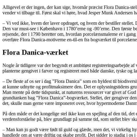
Alligevel er der ingen, der kan sige, hvornår præcist Flora Danica-stel
vender vi tilbage til. Først skal vi høre, hvad Jesper Munk Andersen ha
– Vi ved ikke, hvem der laver opdraget, og hvem der bestiller stellet
Den var must-see i København i 1780’erne og -90’erne. Den første beret
rejsende, der i 1790 beretter om, hvordan porcelænsmalerne er i gang 
overføre Flora Danica-motiverne en-til-en fra bogværket til porcelænet
Flora Danica-værket
Nogle år tidligere var der begyndt et ambitiøst registreringsarbejde a
planterne gengivet i farver og registreret med både danske, tyske og la
– De fleste af os ser i dag ”Flora Danica” som en hyldest til biodivers
at kunne udnytte og profitmaksimere den. Det er oplysningstidens gr
Man mente på dette tidspunkt, at naturens ressourcer var givet af Gud
grundtanken bag ”Flora Danica”-bogværket. Stellet, der gengiver den 
det, skulle man gerne være imponeret over, hvor hypermoderne Danmar
På den måde er det kongelige stel ikke kun en spejling af den tid, det e
verdensforståelse på, blev grundlagt på samme tid, som stellet blev s
– Man kan jo godt være født til guld og glæde, men det, vi virkelig hyl
handlede om at være driftig og skabe profit. Det sidder jo stadig i os 