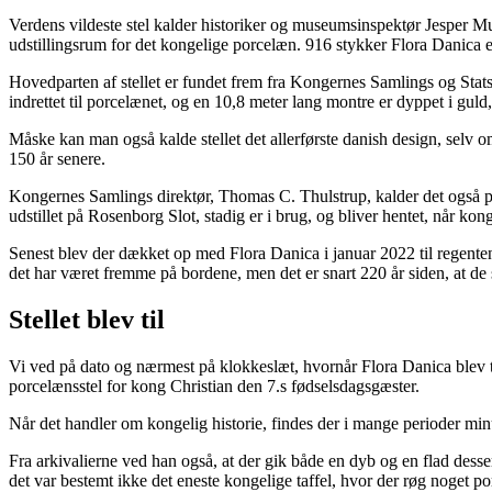
Verdens vildeste stel kalder historiker og museumsinspektør Jesper Mu
udstillingsrum for det kongelige porcelæn. 916 stykker Flora Danica er
Hovedparten af stellet er fundet frem fra Kongernes Samlings og Statsi
indrettet til porcelænet, og en 10,8 meter lang montre er dyppet i guld,
Måske kan man også kalde stellet det allerførste danish design, selv o
150 år senere.
Kongernes Samlings direktør, Thomas C. Thulstrup, kalder det også porc
udstillet på Rosenborg Slot, stadig er i brug, og bliver hentet, når kon
Senest blev der dækket op med Flora Danica i januar 2022 til regente
det har været fremme på bordene, men det er snart 220 år siden, at de 
Stellet blev til
Vi ved på dato og nærmest på klokkeslæt, hvornår Flora Danica blev tag
porcelænsstel for kong Christian den 7.s fødselsdagsgæster.
Når det handler om kongelig historie, findes der i mange perioder minu
Fra arkivalierne ved han også, at der gik både en dyb og en flad dessert
det var bestemt ikke det eneste kongelige taffel, hvor der røg noget p