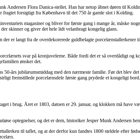
nk Andersen Flora Danica-stellet. Han har netop åbnet døren til Koldin
 fragtet forsigtigt fra København til det 750 år gamle slot i Kolding.
nventariets magasiner og bliver for første gang i mange år, måske nogens
 der skinner og giver det hele lidt velanbragt kongelig glans.
m der er langt fra de overdekorerede guldbelagte porcelænstallerkener t
elænets svar på kronjuvelerne. Både fordi det er så overdådigt og kostba
gefamilien ønsker det.
ns 50-års jubilæumsmiddag med den nærmeste familie. Før det blev det b
sirligt fremstillede porcelænsdele første gang prydede et kongeligt bord
et i brug. Året er 1803, datoen er 29. januar, og klokken må have været
tiøse optegnelser, og det er dem, historiker Jesper Munk Andersen henvis
tallerken til taflet, og at der derfor kun fandtes 1800 steldele efter fød
orcelæn.