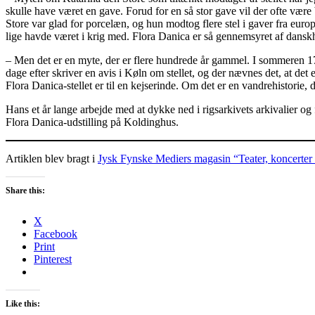
skulle have været en gave. Forud for en så stor gave vil der ofte være
Store var glad for porcelæn, og hun modtog flere stel i gaver fra e
lige havde været i krig med. Flora Danica er så gennemsyret af danskh
– Men det er en myte, der er flere hundrede år gammel. I sommeren 17
dage efter skriver en avis i Køln om stellet, og der nævnes det, at det
Flora Danica-stellet er til en kejserinde. Om det er en vandrehistorie
Hans et år lange arbejde med at dykke ned i rigsarkivets arkivalier og
Flora Danica-udstilling på Koldinghus.
Artiklen blev bragt i
Jysk Fynske Mediers magasin “Teater, koncerter
Share this:
X
Facebook
Print
Pinterest
Like this: