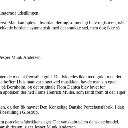
ingerne i udstillingen.
gerst. Man kan opleve, hvordan der møjsommeligt blev registreret, når
man dækkede bordene symmetrisk med det smukke stel, men dog ikke så
r Jesper Munk Andersen.
erede med at fremstille guld. Det lykkedes ikke med guld, men det
ke hoffer: Hvis man var noget ved musikken, havde man sin egen
 på Bornholm, og det originale Flora Danica blev lavet for
 apoteker, der hed Franz Henrich Müller, som fandt frem til det, siger
ionen, og den fik navnet Den Kongelige Danske Porcelænsfabrik. I dag
bestilling i Glostrup.
m porcelænsfabrikkens eget. Det var skabt på en dansk stelmodel,
 danish design, siger Jesper Munk Andersen.