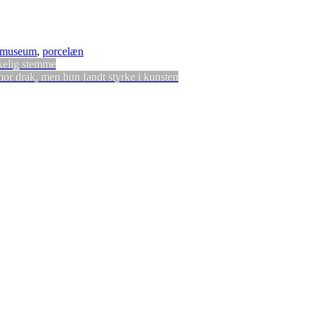
museum
,
porcelæn
kelig stemme
mor drak, men hun fandt styrke i kunsten