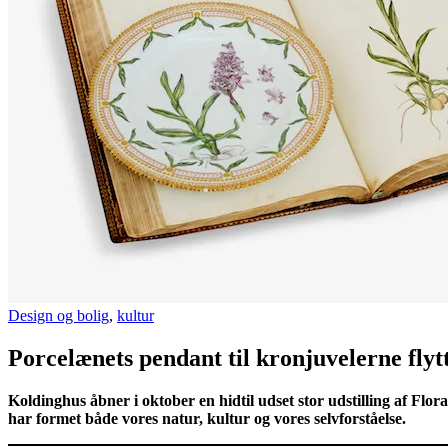
Design og bolig
,
kultur
Porcelænets pendant til kronjuvelerne flyt
Koldinghus åbner i oktober en hidtil udset stor udstilling af Flo
har formet både vores natur, kultur og vores selvforståelse.