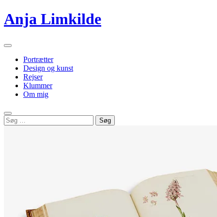
Videre
Anja Limkilde
til
indhold
Primær
menu
Portrætter
Design og kunst
Rejser
Klummer
Om mig
Søg
Søg
efter: