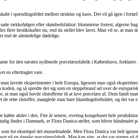
kabt i spændingsfeltet mellem struktur og kaos. Det vil gå igen i fortæll
satte rækkefølgen efter skønhedsfaktor: blomsterne forrest, algerne ba
ndes flere bestikskafter nu, end da stellet blev lavet. Man vil se, at 
et end de almindelige dødelige.
eklame for den næsten nyåbnede porcelænsfabrik i København, forklare
t en eftertragtet vare.
 man lavede eksperimenter i hele Europa, ligesom man også eksperiment
koden, og så spredte det sig som en steppebrand ud over de europæis
 at man også havde råstofferne til at lave porcelæn af. Dem fandt man
e rette råstoffer, manglede man bare blandingsforholdet, og det var en
e købte aktier i den. Fire år senere, overtog kongehuset hele produkt
ig findes i Danmark, er Flora Danica-stellet, som bliver håndmalet på 
 som for eksempel det musselmalede. Men Flora Danica var helt igenne
lavet på en danske porcelænsfabrik. Man kan sige, at det var starten på