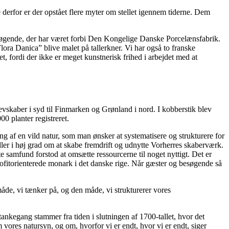
e derfor er der opstået flere myter om stellet igennem tiderne. Dem
besøgende, der har været forbi Den Kongelige Danske Porcelænsfabrik.
lora Danica” blive malet på tallerkner. Vi har også to franske
, fordi der ikke er meget kunstnerisk frihed i arbejdet med at
revskaber i syd til Finmarken og Grønland i nord. I kobberstik blev
0 planter registreret.
ing af en vild natur, som man ønsker at systematisere og strukturere for
er i høj grad om at skabe fremdrift og udnytte Vorherres skaberværk.
 samfund forstod at omsætte ressourcerne til noget nyttigt. Det er
ofitorienterede monark i det danske rige. Når gæster og besøgende så
 måde, vi tænker på, og den måde, vi strukturerer vores
tankegang stammer fra tiden i slutningen af 1700-tallet, hvor det
 vores natursyn, og om, hvorfor vi er endt, hvor vi er endt, siger