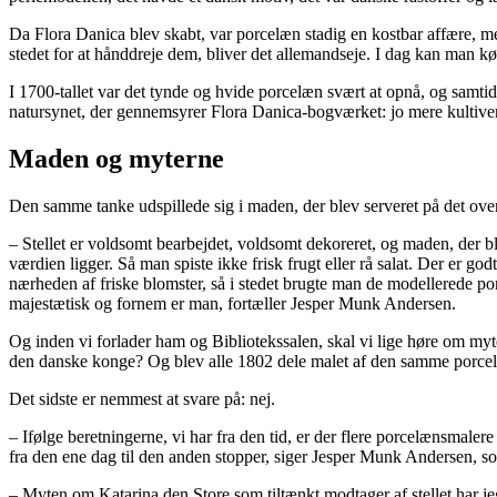
Da Flora Danica blev skabt, var porcelæn stadig en kostbar affære, men
stedet for at hånddreje dem, bliver det allemandseje. I dag kan man kø
I 1700-tallet var det tynde og hvide porcelæn svært at opnå, og samtid
natursynet, der gennemsyrer Flora Danica-bogværket: jo mere kultiver
Maden og myterne
Den samme tanke udspillede sig i maden, der blev serveret på det overd
– Stellet er voldsomt bearbejdet, voldsomt dekoreret, og maden, der ble
værdien ligger. Så man spiste ikke frisk frugt eller rå salat. Der er god
nærheden af friske blomster, så i stedet brugte man de modellerede porce
majestætisk og fornem er man, fortæller Jesper Munk Andersen.
Og inden vi forlader ham og Bibliotekssalen, skal vi lige høre om myter
den danske konge? Og blev alle 1802 dele malet af den samme porcelæn
Det sidste er nemmest at svare på: nej.
– Ifølge beretningerne, vi har fra den tid, er der flere porcelænsmal
fra den ene dag til den anden stopper, siger Jesper Munk Andersen, so
– Myten om Katarina den Store som tiltænkt modtager af stellet har jeg 