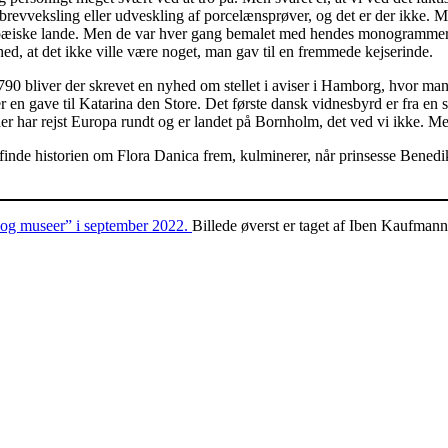
 brevveksling eller udveskling af porcelænsprøver, og det er der ikke. M
uropæiske lande. Men de var hver gang bemalet med hendes monogrammer 
ed, at det ikke ville være noget, man gav til en fremmede kejserinde.
90 bliver der skrevet en nyhed om stellet i aviser i Hamborg, hvor man
 er en gave til Katarina den Store. Det første dansk vidnesbyrd er fra en
, der har rejst Europa rundt og er landet på Bornholm, det ved vi ikke. 
 finde historien om Flora Danica frem, kulminerer, når prinsesse Benedi
 og museer” i september 2022.
Billede øverst er taget af Iben Kaufma