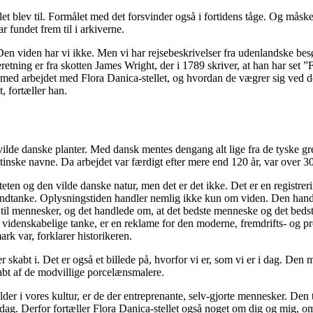
let blev til. Formålet med det forsvinder også i fortidens tåge. Og måsk
r fundet frem til i arkiverne.
. Den viden har vi ikke. Men vi har rejsebeskrivelser fra udenlandske 
ning er fra skotten James Wright, der i 1789 skriver, at han har set ”F
med arbejdet med Flora Danica-stellet, og hvordan de vægrer sig ved det
, fortæller han.
f vilde danske planter. Med dansk mentes dengang alt lige fra de tyske g
tinske navne. Da arbejdet var færdigt efter mere end 120 år, var over 300
iteten og den vilde danske natur, men det er det ikke. Det er en registrer
undtanke. Oplysningstiden handler nemlig ikke kun om viden. Den handl
 til mennesker, og det handlede om, at det bedste menneske og det bedste
videnskabelige tanke, er en reklame for den moderne, fremdrifts- og pr
k var, forklarer historikeren.
r skabt i. Det er også et billede på, hvorfor vi er, som vi er i dag. Den
kabt af de modvillige porcelænsmalere.
der i vores kultur, er de der entreprenante, selv-gjorte mennesker. Den 
i dag. Derfor fortæller Flora Danica-stellet også noget om dig og mig, om