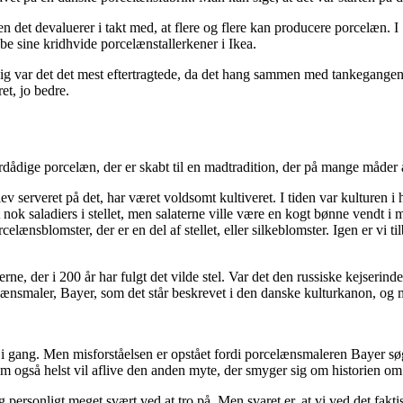
 det devaluerer i takt med, at flere og flere kan producere porcelæn. I 
be sine kridhvide porcelænstallerkener i Ikea.
ig var det det mest eftertragtede, da det hang sammen med tankegangen o
et, jo bedre.
ådige porcelæn, der er skabt til en madtradition, der på mange måder ad
v serveret på det, har været voldsomt kultiveret. I tiden var kulturen i 
t nok saladiers i stellet, men salaterne ville være en kogt bønne vendt i m
lænsblomster, der er en del af stellet, eller silkeblomster. Igen er vi til
ne, der i 200 år har fulgt det vilde stel. Var det den russiske kejserin
smaler, Bayer, som det står beskrevet i den danske kulturkanon, og mi
ere i gang. Men misforståelsen er opstået fordi porcelænsmaleren Bayer
m også helst vil aflive den anden myte, der smyger sig om historien om s
personligt meget svært ved at tro på. Men svaret er, at vi ved det faktisk