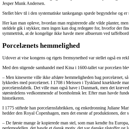
Jesper Munk Andersen.
Stellet blev til i den systematiske tankegangs spæde begyndelse og er s
Her kan man opleve, hvordan man registrerede alle vilde planter, men 
steldele gik i stykker, men ingen kan dog redegøre for, hvorfor der fi
symmetrisk, at de kongelige ikke havde mere albuerum ved taffelbord
Porcelænets hemmelighed
Udover at vise kongens og rigets fremsynethed var stellet også en r
Med den stigende samhandel med Kina i 1600-tallet var porcelæn bleve
– Men kineserne ville ikke afsløre hemmeligheden bag porcelænet, så
lykkedes med porcelænet. I 1708 i Meissen i Tyskland knækkede man 
porcelænsfabrik. Det ville man også have i Danmark, men det krævede,
størstedelens vedkommende af bornholmsk ler. Efter man havde fundet d
historikeren.
I 1775 stiftede han porcelænsfabrikken, og enkedronning Juliane Mari
hedder den Royal Copenhagen, men det eneste af produktionen, der stad
– De første mange år kopierede man stel, som man kendte fra Europa,
perlemodellen, det havde et dansk motiv, det var danske råstoffer og 