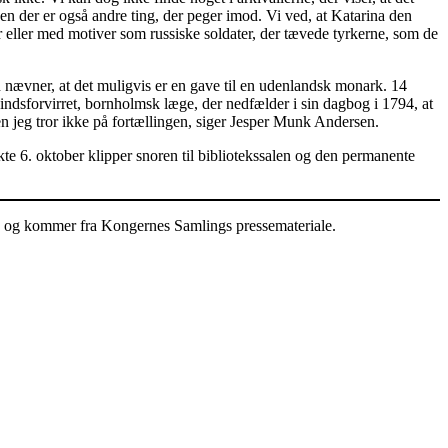
en der er også andre ting, der peger imod. Vi ved, at Katarina den
eller med motiver som russiske soldater, der tævede tyrkerne, som de
 nævner, at det muligvis er en gave til en udenlandsk monark. 14
 sindsforvirret, bornholmsk læge, der nedfælder i sin dagbog i 1794, at
Men jeg tror ikke på fortællingen, siger Jesper Munk Andersen.
kte 6. oktober klipper snoren til bibliotekssalen og den permanente
nn og kommer fra Kongernes Samlings pressemateriale.