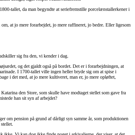
1800-tallet, da man begyndte at seriefremstille porcelænstallerkener i
m, at jo mere forarbejdet, jo mere raffineret, jo bedre. Eller ligesom
skiller sig fra den, vi kender i dag.
højsædet, og det gjaldt også på bordet. Det er i forarbejdningen, at
arinade. I 1700-tallet ville ingen heller bryde sig om at spise i
bage i det med, at jo mere kultiveret, man er, jo mere opløftet,
de Katarina den Store, som skulle have modtaget stellet som gave fra
stede han sit syn af arbejdet?
 søger om pension på grund af dårligt syn samme år, som produktionen
tellet.
 ikke. Vi kan dog ikke finde noget i arkivalierne, der viser, at det