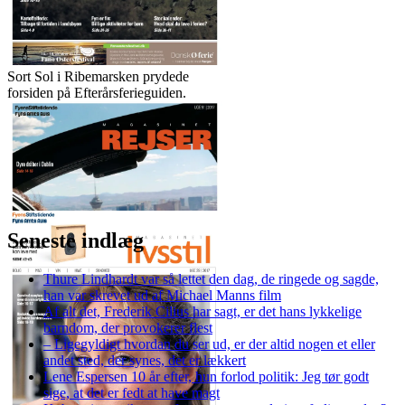
Sort Sol i Ribemarsken prydede
forsiden på Efterårsferieguiden.
Seneste indlæg
Thure Lindhardt var så lettet den dag, de ringede og sagde,
han var skrevet ud af Michael Manns film
Af alt det, Frederik Cilius har sagt, er det hans lykkelige
barndom, der provokerer flest
– Ligegyldigt hvordan du ser ud, er der altid nogen et eller
andet sted, der synes, det er lækkert
Lene Espersen 10 år efter, hun forlod politik: Jeg tør godt
sige, at det er fedt at have magt
Billedet, der kom på forsiden af