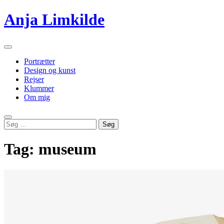
Videre
Anja Limkilde
til
indhold
Primær
menu
Portrætter
Design og kunst
Rejser
Klummer
Om mig
Søg
Søg
efter:
Tag:
museum