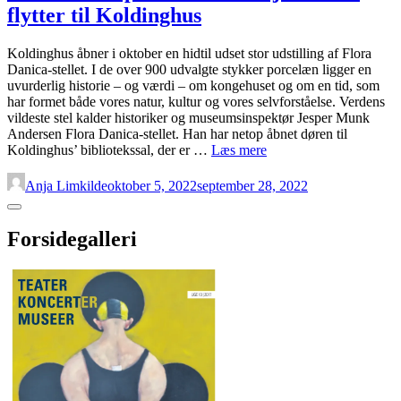
flytter til Koldinghus
Koldinghus åbner i oktober en hidtil udset stor udstilling af Flora
Danica-stellet. I de over 900 udvalgte stykker porcelæn ligger en
uvurderlig historie – og værdi – om kongehuset og om en tid, som
har formet både vores natur, kultur og vores selvforståelse. Verdens
vildeste stel kalder historiker og museumsinspektør Jesper Munk
Andersen Flora Danica-stellet. Han har netop åbnet døren til
Porcelænets
Koldinghus’ bibliotekssal, der er …
Læs mere
pendant
til
Anja Limkilde
oktober 5, 2022
september 28, 2022
kronjuvelerne
Sidebar
flytter
til
Forsidegalleri
Koldinghus