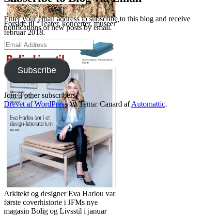
LinkedIn
Enter your email address to subscribe to this blog and receive
Forside til “Teater, koncerter, museer”
notifications of new posts by email.
februar 2018.
Email
Address
Subscribe
Join 3 other subscribers
Drevet af WordPress
Tema: Canard af
Automattic
.
Arkitekt og designer Eva Harlou var
første coverhistorie i JFMs nye
magasin Bolig og Livsstil i januar