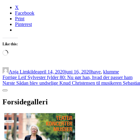
X
Facebook
Print
Pinterest
Like this:
Loading…
Anja Limkilde
april 14, 2020
juni 16, 2020
have
,
klumme
Indlægsnavigation
Forrige
Forrige
Leif Sylvester fylder 80: Nu gør han, hvad der passer ham
Næste
indlæg:
Næste
Sådan blev undselige Knud Christensen til musikeren Sebastia
indlæg:
Sidebar
Forsidegalleri