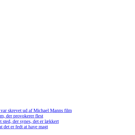
n var skrevet ud af Michael Manns film
om, der provokerer flest
t sted, der synes, det er lækkert
at det er fedt at have magt