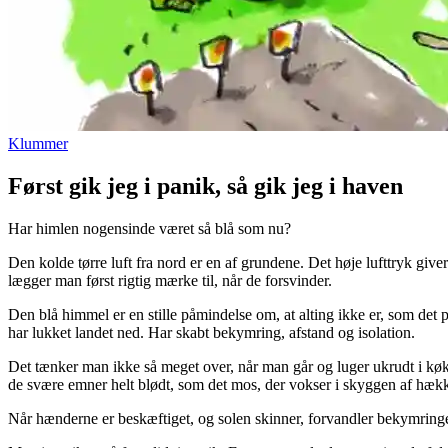
Klummer
Først gik jeg i panik, så gik jeg i haven
Har himlen nogensinde været så blå som nu?
Den kolde tørre luft fra nord er en af grundene. Det høje lufttryk give
lægger man først rigtig mærke til, når de forsvinder.
Den blå himmel er en stille påmindelse om, at alting ikke er, som det
har lukket landet ned. Har skabt bekymring, afstand og isolation.
Det tænker man ikke så meget over, når man går og luger ukrudt i køk
de svære emner helt blødt, som det mos, der vokser i skyggen af hæk
Når hænderne er beskæftiget, og solen skinner, forvandler bekymringer