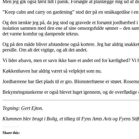
Men jeg gik også først lidt i panik. Forsøgte at planlægge mig ud af d
”Keep calm and carry on gardening” stod der på en småkagedåse i en
Og den tænkte jeg på, da jeg stod og gravede et forsømt jordbærbed i 
isolation sammen med den ene af sine omsorgsfulde sønner – den samme, 
det varme komfur og dampende tekrus.
Og på den måde bliver afstandene også kortere. Jeg har aldrig snakk
persille. Om alt det vigtige, og alt det andet.
Vi lider afsavn, men er savn ikke bare et andet ord for kærlighed? Vi 
Køkkenhaven har aldrig været så velplejet som nu.
Jordbærrene har fået plads til er gro. Blomsterfrøene er strøet. Roser
Bekymringstankerne er også blevet luget igennem, og de overflødige er
Tegning: Gert Ejton.
Klummen blev bragt i Bolig, et tillæg til Fyns Amts Avis og Fyens Stif
Share this: