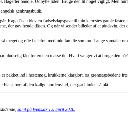
et. Bagefter handle. Udnytte tiden. Bruge den til noget vigtigt. Men hur
 engelsk genbrugsbutik.
går. Kagedåsen blev en fødselsdagsgave til min kærestes gamle faster, 
der gav hende dåsen. Og når vi sender billeder af et pindsvin, der er v
et så meget og ofte i telefon med min familie som nu. Lange samtaler 
har pludselig fået foræret en masse tid. Hvad vælger vi at bruge den på?
ne er pakket ind i hestemøg, krukkerne klargjort, og grøntsagsbedene fræ
 blæst bort af den kølige nordenvind, der gør himlen så blå.
tstidende,
samt på fyens.dk 12. april 2020.