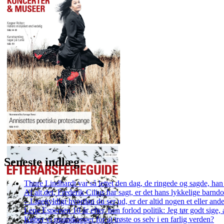
Seneste indlæg
Thure Lindhardt var så lettet den dag, de ringede og sagde, ha
Af alt det, Frederik Cilius har sagt, er det hans lykkelige barnd
– Ligegyldigt hvordan du ser ud, er der altid nogen et eller ande
Lene Espersen 10 år efter, hun forlod politik: Jeg tør godt sige, 
Køber vi mumikopper for at trøste os selv i en farlig verden?