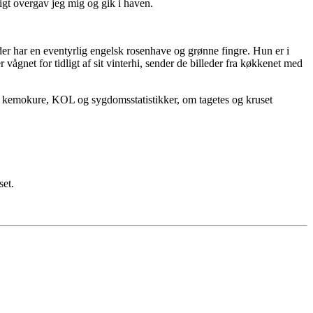
tigt overgav jeg mig og gik i haven.
der har en eventyrlig engelsk rosenhave og grønne fingre. Hun er i
ågnet for tidligt af sit vinterhi, sender de billeder fra køkkenet med
om kemokure, KOL og sygdomsstatistikker, om tagetes og kruset
set.