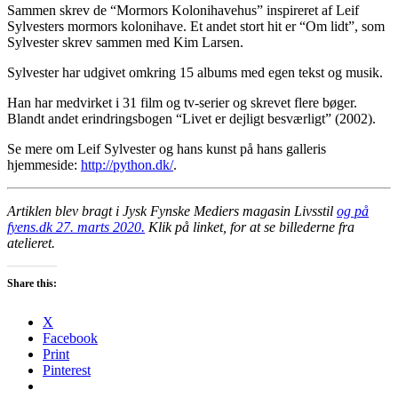
Sammen skrev de “Mormors Kolonihavehus” inspireret af Leif
Sylvesters mormors kolonihave. Et andet stort hit er “Om lidt”, som
Sylvester skrev sammen med Kim Larsen.
Sylvester har udgivet omkring 15 albums med egen tekst og musik.
Han har medvirket i 31 film og tv-serier og skrevet flere bøger.
Blandt andet erindringsbogen “Livet er dejligt besværligt” (2002).
Se mere om Leif Sylvester og hans kunst på hans galleris
hjemmeside:
http://python.dk/
.
Artiklen blev bragt i Jysk Fynske Mediers magasin Livsstil
og på
fyens.dk 27. marts 2020.
Klik på linket, for at se billederne fra
atelieret.
Share this:
X
Facebook
Print
Pinterest