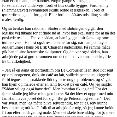
Han er en mand, der handler. Nogle gange så meget, at han har
forsømt at leve undervejs, fordi et hus skulle bygges. Fordi en ny
(hjemmegravet) svømmepøl skulle redde et ægteskab. Fordi et
tømrerfirma gik alt for godt. Eller fordi en 80-års udstilling skulle
males færdig.
Og så tænker han rationelt. Starter med slutningen og går den
logiske vej tilbage for at finde ud af, hvor han skal starte for at nå det
ønskede resultat. Det var sådan, at han byggede sit første tag som
tømrersvend. Han så også resultaterne for sig, når han planlagde
gøglernumre i hans og Erik Clausens gadecirkus. På samme måde
gik han til sine keramiske skulpturer. Og det var også sådan, han
arbejdede på at gøre drømmen om det ultimative kunstneriske, frie
liv til virkelighed.
– Jeg så en gang en portrætfilm om Le Corbusier. Han stod lidt sent
op om morgenen, drak sin café au lait, spillede petanque, kiggede
forbi tegnestuen, snakkede lidt og løste nogle problemer, og så gik
han hjem og malede efter en lang frokost på en café. Og jeg sagde:
”Sådan vil jeg også have det”. Men hvordan fik jeg det? For det
første skulle jeg blive min egen herre. Så det blev et opgør med min
far. Han havde jo set det for sig: ”Børge Petersen og sønner”. Det
var svært, men jeg måtte blive selvstændig, for at jeg selv kunne
bestemme og måske få folk til at arbejde for mig, så jeg kunne holde
fri om eftermiddagen og male. Men det skete bare aldrig, for jo mere