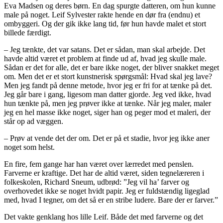
Eva Madsen og deres børn. En dag spurgte datteren, om hun kunne
male på noget. Leif Sylvester rakte hende en dør fra (endnu) et
ombyggeri. Og der gik ikke lang tid, før hun havde malet et stort
billede færdigt.
– Jeg tænkte, det var satans. Det er sådan, man skal arbejde. Det
havde altid været et problem at finde ud af, hvad jeg skulle male.
Sådan er det for alle, det er bare ikke noget, der bliver snakket meget
om. Men det er et stort kunstnerisk spørgsmål: Hvad skal jeg lave?
Men jeg fandt på denne metode, hvor jeg er fri for at tænke på det.
Jeg går bare i gang, ligesom man datter gjorde. Jeg ved ikke, hvad
hun tænkte på, men jeg prøver ikke at tænke. Når jeg maler, maler
jeg en hel masse ikke noget, siger han og peger mod et maleri, der
står op ad væggen.
– Prøv at vende det der om. Det er på et stadie, hvor jeg ikke aner
noget som helst.
En fire, fem gange har han været over lærredet med penslen.
Farverne er kraftige. Det har de altid været, siden tegnelæreren i
folkeskolen, Richard Sneum, udbrød: ”Jeg vil ha’ farver og
overhovedet ikke se noget hvidt papir. Jeg er fuldstændig ligeglad
med, hvad I tegner, om det så er en stribe ludere. Bare der er farver.”
Det vakte genklang hos lille Leif. Både det med farverne og det