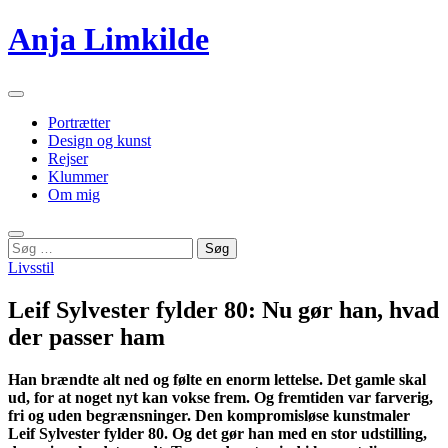
Videre
Anja Limkilde
til
indhold
Primær
menu
Portrætter
Design og kunst
Rejser
Klummer
Om mig
Søg
Søg
efter:
Livsstil
Leif Sylvester fylder 80: Nu gør han, hvad
der passer ham
Han brændte alt ned og følte en enorm lettelse. Det gamle skal
ud, for at noget nyt kan vokse frem. Og fremtiden var farverig,
fri og uden begrænsninger. Den kompromisløse kunstmaler
Leif Sylvester fylder 80. Og det gør han med en stor udstilling,