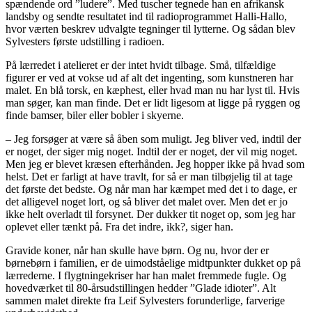
spændende ord ”ludere”. Med tuscher tegnede han en afrikansk
landsby og sendte resultatet ind til radioprogrammet Halli-Hallo,
hvor værten beskrev udvalgte tegninger til lytterne. Og sådan blev
Sylvesters første udstilling i radioen.
På lærredet i atelieret er der intet hvidt tilbage. Små, tilfældige
figurer er ved at vokse ud af alt det ingenting, som kunstneren har
malet. En blå torsk, en kæphest, eller hvad man nu har lyst til. Hvis
man søger, kan man finde. Det er lidt ligesom at ligge på ryggen og
finde bamser, biler eller bobler i skyerne.
– Jeg forsøger at være så åben som muligt. Jeg bliver ved, indtil der
er noget, der siger mig noget. Indtil der er noget, der vil mig noget.
Men jeg er blevet kræsen efterhånden. Jeg hopper ikke på hvad som
helst. Det er farligt at have travlt, for så er man tilbøjelig til at tage
det første det bedste. Og når man har kæmpet med det i to dage, er
det alligevel noget lort, og så bliver det malet over. Men det er jo
ikke helt overladt til forsynet. Der dukker tit noget op, som jeg har
oplevet eller tænkt på. Fra det indre, ikk?, siger han.
Gravide koner, når han skulle have børn. Og nu, hvor der er
børnebørn i familien, er de uimodståelige midtpunkter dukket op på
lærrederne. I flygtningekriser har han malet fremmede fugle. Og
hovedværket til 80-årsudstillingen hedder ”Glade idioter”. Alt
sammen malet direkte fra Leif Sylvesters forunderlige, farverige