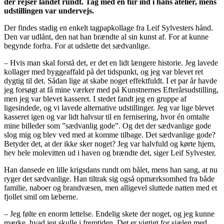
der rejser landet rundt. Tag med en tur ind i hans atelier, mens
udstillingen var undervejs.
Der findes stadig en enkelt tagpapkollage fra Leif Sylvesters hånd.
Den var udlånt, den nat han brændte al sin kunst af. For at kunne
begynde forfra. For at udslette det sædvanlige.
– Hvis man skal forstå det, er det en lidt længere historie. Jeg lavede
kollager med byggeaffald på det tidspunkt, og jeg var blevet ret
dygtig til det. Sådan lige at skabe noget effektfuldt. I et par år havde
jeg forsøgt at få mine værker med på Kunstnernes Efterårsudstilling,
men jeg var blevet kasseret. I stedet fandt jeg en gruppe af
ligesindede, og vi lavede alternative udstillinger. Jeg var lige blevet
kasseret igen og var lidt halvsur til en fernisering, hvor én omtalte
mine billeder som ”sædvanlig gode”. Og det der sædvanlige gode
slog mig og blev ved med at komme tilbage. Det sædvanlige gode?
Betyder det, at der ikke sker noget? Jeg var halvfuld og kørte hjem,
hev hele molevitten ud i haven og brændte det, siger Leif Sylvester.
Han dansede en lille krigsdans rundt om bålet, mens han sang, at nu
ryger det sædvanlige. Han tiltrak sig også opmærksomhed fra både
familie, naboer og brandvæsen, men alligevel sluttede natten med et
fjollet smil om læberne.
– Jeg følte en enorm lettelse. Endelig skete der noget, og jeg kunne
mærke, hvad jeg skulle i fremtiden. Det er vigtigt for sjælen med