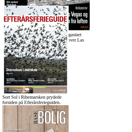
Billedet, der kom på forsiden af Magasinet
Rejser, har jeg taget i en helikopter over Las
Vegas.
Sort Sol i Ribemarsken prydede
forsiden på Efterårsferieguiden.