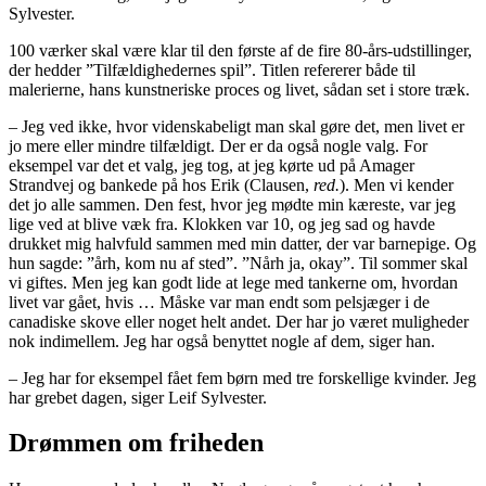
Sylvester.
100 værker skal være klar til den første af de fire 80-års-udstillinger,
der hedder ”Tilfældighedernes spil”. Titlen refererer både til
malerierne, hans kunstneriske proces og livet, sådan set i store træk.
– Jeg ved ikke, hvor videnskabeligt man skal gøre det, men livet er
jo mere eller mindre tilfældigt. Der er da også nogle valg. For
eksempel var det et valg, jeg tog, at jeg kørte ud på Amager
Strandvej og bankede på hos Erik (Clausen,
red.
). Men vi kender
det jo alle sammen. Den fest, hvor jeg mødte min kæreste, var jeg
lige ved at blive væk fra. Klokken var 10, og jeg sad og havde
drukket mig halvfuld sammen med min datter, der var barnepige. Og
hun sagde: ”årh, kom nu af sted”. ”Nårh ja, okay”. Til sommer skal
vi giftes. Men jeg kan godt lide at lege med tankerne om, hvordan
livet var gået, hvis … Måske var man endt som pelsjæger i de
canadiske skove eller noget helt andet. Der har jo været muligheder
nok indimellem. Jeg har også benyttet nogle af dem, siger han.
– Jeg har for eksempel fået fem børn med tre forskellige kvinder. Jeg
har grebet dagen, siger Leif Sylvester.
Drømmen om friheden