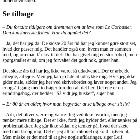
underbevidsthed.
Se tilbage
– Du fortalte tidligere om drømmen om at leve som Le Corbusier.
Den kunstneriske frihed. Har du opnået det?
– Ja, det har jeg da. De sidste 20 års tid har jeg kunnet gøre stort set,
hvad der passer mig. Det handler også om, hvem man er sammen
med, og om man får lov til det. Det har givet mig en stor frihed, men
spørgsmålet er så, om jeg forvalter det godt nok, griner han.
Det sidste års tid har jeg ikke været så udadvendt. Der er arbejde,
arbejde, arbejde. Men jeg kan jo lide at udtrykke mig. Hvis jeg ikke
gider male, sidder jeg her ved skrivebordet og laver noget andet. Jeg
er også i gang med to bøger foruden alt det her. Det ene er en
erindringsbog, der hedder ”Så vidt jeg husker”, siger han.
– Er 80 år en alder, hvor man begynder at se tilbage over sit liv?
– Arh, det bliver værre og værre. Jeg ved ikke hvorfor, men jeg
tænker mere tilbage. Det er ikke, fordi jeg hylder det, eller tænker på
problematikker. Jeg går ikke sådan og tænker på, hvad der skete
med min far og mig. Det er jeg alt for rationel og kold i røven til.
Men måske er det med til at give nogle afklaringer, siger Leif