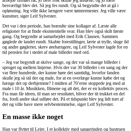
arbejde firmaet fik, jo flere folk skulle jeg ansætte, og jo mere
besværligt blev det. Så jeg fes rundt. Og så begyndte det at gå i
opløsning. Jeg ville ikke længere være tømrermester. Jeg ville være
kunstner, siger Leif Sylvester.
Det var i den periode, han brændte sine kollager af. Læste alle
religioner for at finde eksistentielle svar. Han blev også skilt første
gang. Og begyndte at samarbejdet med Erik Clausen. Sammen
gøglede de landet rundt. Skabte forestillinger, lærte at trylle, sluge ild
og andre gøglerier, skrev ørehængere, og Leif Sylvester lagde for en
tid penslen for i stedet af male billeder med ord.
– Jeg var begyndt at skrive sange, og der var så mange billeder i
sproget og mellem linjerne. Hvis der var 30 billeder i en sang og der
var flere hundrede, der kunne høre det samtidig, hvorfor fanden
skulle jeg så stå der og male, for at en overlæge kunne købe det og
hænge det op derhjemme? I midten af 70’erne stoppede jeg med at
male i 10 år. Musikken, filmene og alt det, der er en kollektiv proces.
Fra man får ideen, til man ser resultatet, bliver der tit trukket en del
fra, fordi andre skal udføre det. På et tidspunkt blev jeg lidt træt af
det og ville have mere selvbestemmelse, siger Leif Sylvester.
En masse ikke noget
Han var flyttet til Lejre. I et kollektiv med sangerinden og hustruen