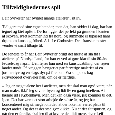
Tilfældighedernes spil
Leif Sylvester har bygget mange atelierer i sit liv.
Tidligere med sine egne hænder, men det, han sidder i i dag, har han
tegnet og fået opført. Derfor ligger det perfekt på grunden i kanten
af skoven, lyset kommer ind fra nord, og rummene er tilpasset hans
drøm om kunst og frihed. A la Le Corbusier. Den franske mester
vender vi snart tilbage til.
De seneste to år har Leif Sylvester brugt det meste af sin tid i
atelieret på Nordsjælland, for han er ved at gøre klar til sin 80-års
fødselsdag i april. Den fejrer han med en kunstudstilling, der rejser
landet rundt. På væggen hænger et par farverige malerier af en
jordbærtyv og en slags dyr på fire ben. Fra sin plads bag
skrivebordet overvejer han, om de er færdige.
– Jeg er meget alene her i atelieret, men det skal man også være, når
man maler, ikk? Jeg savner byen og lidt liv en gang imellem. At
hænge ud i København. Men det kan også være, jeg kommer til det.
Igen. Det har været et stort arbejde de sidste år, og jeg har
koncentreret mig så meget om det, at der ikke har været plads til
noget andet. Og det er der stadigvæk ikke. Nu er det slutspurten, og
når den er færdig, skal jeg til at krydre den lidt mere, siger Leif