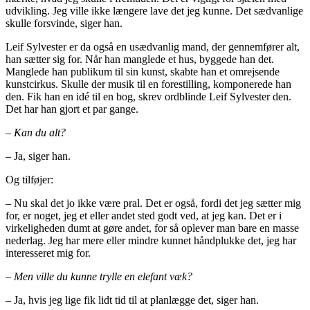
udvikling. Jeg ville ikke længere lave det jeg kunne. Det sædvanlige
skulle forsvinde, siger han.
Leif Sylvester er da også en usædvanlig mand, der gennemfører alt,
han sætter sig for. Når han manglede et hus, byggede han det.
Manglede han publikum til sin kunst, skabte han et omrejsende
kunstcirkus. Skulle der musik til en forestilling, komponerede han
den. Fik han en idé til en bog, skrev ordblinde Leif Sylvester den.
Det har han gjort et par gange.
– Kan du alt?
– Ja, siger han.
Og tilføjer:
– Nu skal det jo ikke være pral. Det er også, fordi det jeg sætter mig
for, er noget, jeg et eller andet sted godt ved, at jeg kan. Det er i
virkeligheden dumt at gøre andet, for så oplever man bare en masse
nederlag. Jeg har mere eller mindre kunnet håndplukke det, jeg har
interesseret mig for.
– Men ville du kunne trylle en elefant væk?
– Ja, hvis jeg lige fik lidt tid til at planlægge det, siger han.