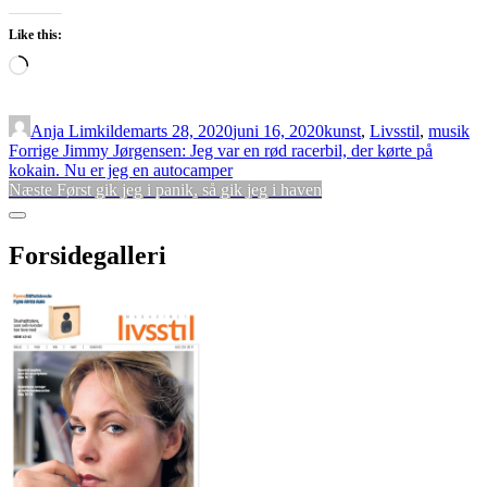
Like this:
Loading…
Anja Limkilde
marts 28, 2020
juni 16, 2020
kunst
,
Livsstil
,
musik
Indlægsnavigation
Forrige
Forrige
Jimmy Jørgensen: Jeg var en rød racerbil, der kørte på
indlæg:
kokain. Nu er jeg en autocamper
Næste
Næste
Først gik jeg i panik, så gik jeg i haven
indlæg:
Sidebar
Forsidegalleri