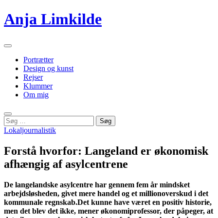
Videre
Anja Limkilde
til
indhold
Primær
menu
Portrætter
Design og kunst
Rejser
Klummer
Om mig
Søg
Søg
efter:
Lokaljournalistik
Forstå hvorfor: Langeland er økonomisk
afhængig af asylcentrene
De langelandske asylcentre har gennem fem år mindsket
arbejdsløsheden, givet mere handel og et millionoverskud i det
kommunale regnskab.Det kunne have været en positiv historie,
men det blev det ikke, mener økonomiprofessor, der påpeger, at