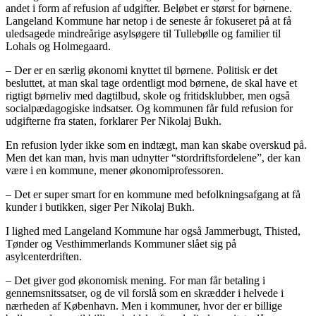
andet i form af refusion af udgifter. Beløbet er størst for børnene.
Langeland Kommune har netop i de seneste år fokuseret på at få
uledsagede mindreårige asylsøgere til Tullebølle og familier til
Lohals og Holmegaard.
– Der er en særlig økonomi knyttet til børnene. Politisk er det
besluttet, at man skal tage ordentligt mod børnene, de skal have et
rigtigt børneliv med dagtilbud, skole og fritidsklubber, men også
socialpædagogiske indsatser. Og kommunen får fuld refusion for
udgifterne fra staten, forklarer Per Nikolaj Bukh.
En refusion lyder ikke som en indtægt, man kan skabe overskud på.
Men det kan man, hvis man udnytter “stordriftsfordelene”, der kan
være i en kommune, mener økonomiprofessoren.
– Det er super smart for en kommune med befolkningsafgang at få
kunder i butikken, siger Per Nikolaj Bukh.
I lighed med Langeland Kommune har også Jammerbugt, Thisted,
Tønder og Vesthimmerlands Kommuner slået sig på
asylcenterdriften.
– Det giver god økonomisk mening. For man får betaling i
gennemsnitssatser, og de vil forslå som en skrædder i helvede i
nærheden af København. Men i kommuner, hvor der er billige