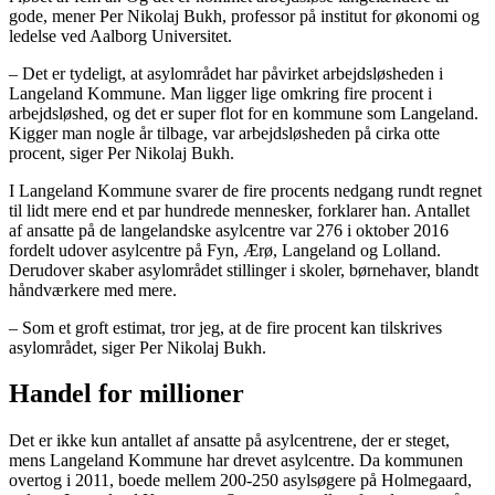
gode, mener Per Nikolaj Bukh, professor på institut for økonomi og
ledelse ved Aalborg Universitet.
– Det er tydeligt, at asylområdet har påvirket arbejdsløsheden i
Langeland Kommune. Man ligger lige omkring fire procent i
arbejdsløshed, og det er super flot for en kommune som Langeland.
Kigger man nogle år tilbage, var arbejdsløsheden på cirka otte
procent, siger Per Nikolaj Bukh.
I Langeland Kommune svarer de fire procents nedgang rundt regnet
til lidt mere end et par hundrede mennesker, forklarer han. Antallet
af ansatte på de langelandske asylcentre var 276 i oktober 2016
fordelt udover asylcentre på Fyn, Ærø, Langeland og Lolland.
Derudover skaber asylområdet stillinger i skoler, børnehaver, blandt
håndværkere med mere.
– Som et groft estimat, tror jeg, at de fire procent kan tilskrives
asylområdet, siger Per Nikolaj Bukh.
Handel for millioner
Det er ikke kun antallet af ansatte på asylcentrene, der er steget,
mens Langeland Kommune har drevet asylcentre. Da kommunen
overtog i 2011, boede mellem 200-250 asylsøgere på Holmegaard,