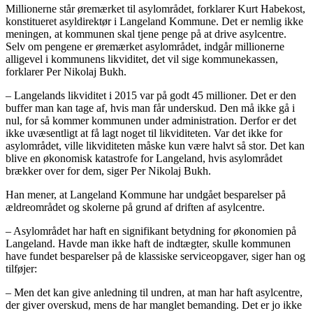
Millionerne står øremærket til asylområdet, forklarer Kurt Habekost,
konstitueret asyldirektør i Langeland Kommune. Det er nemlig ikke
meningen, at kommunen skal tjene penge på at drive asylcentre.
Selv om pengene er øremærket asylområdet, indgår millionerne
alligevel i kommunens likviditet, det vil sige kommunekassen,
forklarer Per Nikolaj Bukh.
– Langelands likviditet i 2015 var på godt 45 millioner. Det er den
buffer man kan tage af, hvis man får underskud. Den må ikke gå i
nul, for så kommer kommunen under administration. Derfor er det
ikke uvæsentligt at få lagt noget til likviditeten. Var det ikke for
asylområdet, ville likviditeten måske kun være halvt så stor. Det kan
blive en økonomisk katastrofe for Langeland, hvis asylområdet
brækker over for dem, siger Per Nikolaj Bukh.
Han mener, at Langeland Kommune har undgået besparelser på
ældreområdet og skolerne på grund af driften af asylcentre.
– Asylområdet har haft en signifikant betydning for økonomien på
Langeland. Havde man ikke haft de indtægter, skulle kommunen
have fundet besparelser på de klassiske serviceopgaver, siger han og
tilføjer:
– Men det kan give anledning til undren, at man har haft asylcentre,
der giver overskud, mens de har manglet bemanding. Det er jo ikke