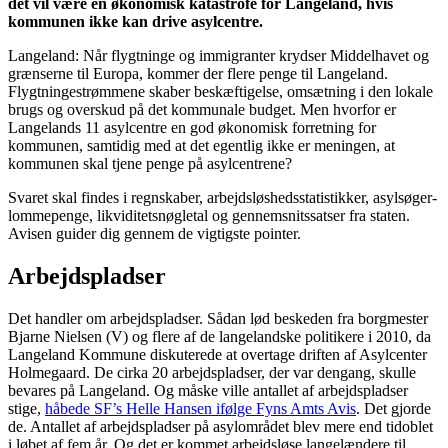
det vil være en økonomisk katastrofe for Langeland, hvis
kommunen ikke kan drive asylcentre.
Langeland: Når flygtninge og immigranter krydser Middelhavet og
grænserne til Europa, kommer der flere penge til Langeland.
Flygtningestrømmene skaber beskæftigelse, omsætning i den lokale
brugs og overskud på det kommunale budget. Men hvorfor er
Langelands 11 asylcentre en god økonomisk forretning for
kommunen, samtidig med at det egentlig ikke er meningen, at
kommunen skal tjene penge på asylcentrene?
Svaret skal findes i regnskaber, arbejdsløshedsstatistikker, asylsøger-
lommepenge, likviditetsnøgletal og gennemsnitssatser fra staten.
Avisen guider dig gennem de vigtigste pointer.
Arbejdspladser
Det handler om arbejdspladser. Sådan lød beskeden fra borgmester
Bjarne Nielsen (V) og flere af de langelandske politikere i 2010, da
Langeland Kommune diskuterede at overtage driften af Asylcenter
Holmegaard. De cirka 20 arbejdspladser, der var dengang, skulle
bevares på Langeland. Og måske ville antallet af arbejdspladser
stige,
håbede SF’s Helle Hansen ifølge Fyns Amts Avis
. Det gjorde
de. Antallet af arbejdspladser på asylområdet blev mere end tidoblet
i løbet af fem år. Og det er kommet arbejdsløse langelændere til