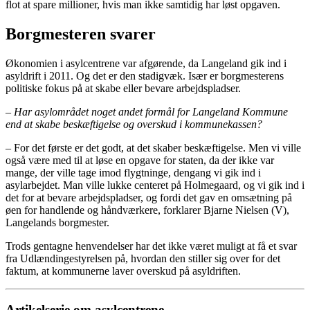
flot at spare millioner, hvis man ikke samtidig har løst opgaven.
Borgmesteren svarer
Økonomien i asylcentrene var afgørende, da Langeland gik ind i
asyldrift i 2011. Og det er den stadigvæk. Især er borgmesterens
politiske fokus på at skabe eller bevare arbejdspladser.
– Har asylområdet noget andet formål for Langeland Kommune
end at skabe beskæftigelse og overskud i kommunekassen?
– For det første er det godt, at det skaber beskæftigelse. Men vi ville
også være med til at løse en opgave for staten, da der ikke var
mange, der ville tage imod flygtninge, dengang vi gik ind i
asylarbejdet. Man ville lukke centeret på Holmegaard, og vi gik ind i
det for at bevare arbejdspladser, og fordi det gav en omsætning på
øen for handlende og håndværkere, forklarer Bjarne Nielsen (V),
Langelands borgmester.
Trods gentagne henvendelser har det ikke været muligt at få et svar
fra Udlændingestyrelsen på, hvordan den stiller sig over for det
faktum, at kommunerne laver overskud på asyldriften.
Artikelserie om asylcentrene