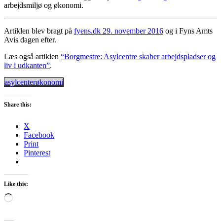
arbejdsmiljø og økonomi.
Artiklen blev bragt på
fyens.dk 29. november 2016
og i Fyns Amts
Avis dagen efter.
Læs også artiklen
“Borgmestre: Asylcentre skaber arbejdspladser og
liv i udkanten”
.
asylcenterøkonomi
Share this:
X
Facebook
Print
Pinterest
Like this:
Loading…