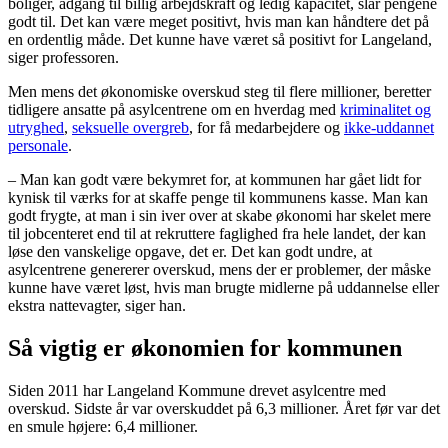
boliger, adgang til billig arbejdskraft og ledig kapacitet, slår pengene
godt til. Det kan være meget positivt, hvis man kan håndtere det på
en ordentlig måde. Det kunne have været så positivt for Langeland,
siger professoren.
Men mens det økonomiske overskud steg til flere millioner, beretter
tidligere ansatte på asylcentrene om en hverdag med
kriminalitet og
utryghed
,
seksuelle overgreb
, for få medarbejdere og
ikke-uddannet
personale
.
– Man kan godt være bekymret for, at kommunen har gået lidt for
kynisk til værks for at skaffe penge til kommunens kasse. Man kan
godt frygte, at man i sin iver over at skabe økonomi har skelet mere
til jobcenteret end til at rekruttere faglighed fra hele landet, der kan
løse den vanskelige opgave, det er. Det kan godt undre, at
asylcentrene genererer overskud, mens der er problemer, der måske
kunne have været løst, hvis man brugte midlerne på uddannelse eller
ekstra nattevagter, siger han.
Så vigtig er økonomien for kommunen
Siden 2011 har Langeland Kommune drevet asylcentre med
overskud. Sidste år var overskuddet på 6,3 millioner. Året før var det
en smule højere: 6,4 millioner.