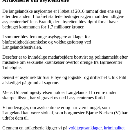
De langelandske asylcentre er i løbet af 2016 ramt af den ene sag
efter den anden. I foråret startede bedragerisagen mod den tidligere
asylcenterchef Jens Brandt, der i byretten blev dømt for at have
bedraget kommunen for 1,7 millioner kroner.
I sommer blev fem unge asylsøgere anklaget for
blufærdighedskrænkelse og voldtægtsforsøg ved
Langelandsfestivalen.
Derefter er to kvindelige medarbejdere bortvist og politianmeldt efter
mistanke om seksuelle krænkelser overfor drenge fra Børnecenter
Tullebølle.
Senest er asyldirektør Sisi Eibye og logistik- og driftschef Ulrik Pihl
afskediget på grund af sagerne.
Mens Udlændingestyrelsen holder Langelands 11 centre under
skærpet tilsyn, har vi gravet os ned i asylcentrenes fortid.
Vi undersøger, om asylcentrene er og har været noget, som
Langeland kan være stolt af, som borgmester Bjarne Nielsen (V) har
udråbt dem til.
Gennem en artikelserie kigger vi på
voldtægtsanklager
,
kriminalitet
,