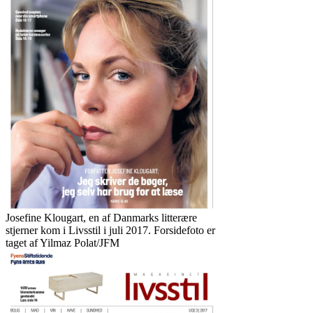
Arkitekt og designer Eva Harlou
var første coverhistorie i JFMs nye
magasin Bolig og Livsstil i januar
2018. Forsidefoto er taget af Yilmaz
Polat/JFM
Josefine Klougart, en af Danmarks litterære
stjerner kom i Livsstil i juli 2017. Forsidefoto er
taget af Yilmaz Polat/JFM