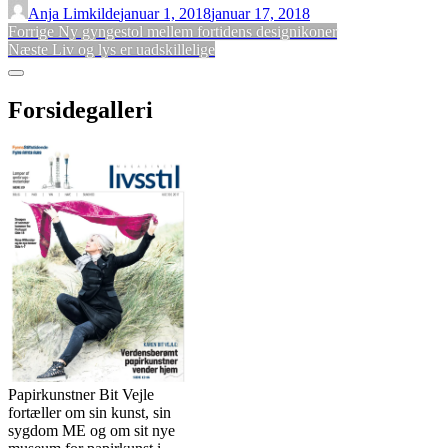
Anja Limkilde
januar 1, 2018
januar 17, 2018
Indlægsnavigation
Forrige
Forrige
Ny gyngestol mellem fortidens designikoner
Næste
indlæg:
Næste
Liv og lys er uadskillelige
indlæg:
Sidebar
Forsidegalleri
Papirkunstner Bit Vejle
fortæller om sin kunst, sin
sygdom ME og om sit nye