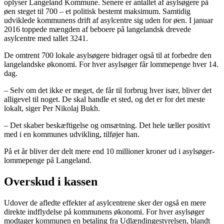
oplyser Langeland Kommune. Senere er antallet af asylsøgere på
øen steget til 700 – et politisk bestemt maksimum. Samtidig
udviklede kommunens drift af asylcentre sig uden for øen. I januar
2016 toppede mængden af beboere på langelandsk drevede
asylcentre med tallet 3241.
De omtrent 700 lokale asylsøgere bidrager også til at forbedre den
langelandske økonomi. For hver asylsøger får lommepenge hver 14.
dag.
– Selv om det ikke er meget, de får til forbrug hver især, bliver det
alligevel til noget. De skal handle et sted, og det er for det meste
lokalt, siger Per Nikolaj Bukh.
– Det skaber beskæftigelse og omsætning. Det hele tæller positivt
med i en kommunes udvikling, tilføjer han.
På et år bliver der delt mere end 10 millioner kroner ud i asylsøger-
lommepenge på Langeland.
Overskud i kassen
Udover de afledte effekter af asylcentrene sker der også en mere
direkte indflydelse på kommunens økonomi. For hver asylsøger
modtager kommunen en betaling fra Udlændingestyrelsen, blandt